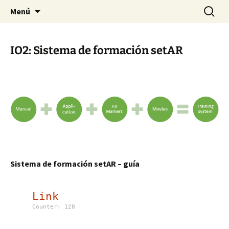
Safe Earthworks Training with the use of
Saltar
Buscar:
setAR
Menú
al
Augmented Reality
contenido
IO2: Sistema de formación setAR
Sistema de formación setAR – guía
Link
Counter: 128