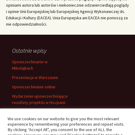
opiniami autora lub autorów i niekoniecznie odzwierciedlają poglądy
i opinie Unii Europejskiej lub Europejskiej Agencji Wykonawczej ds.
Edukacji i Kultury (EACEA). Unia Europejska ani EACEA nie ponoszą za
nie odpowiedzialności.
Ostatnie wpisy
Upowszechnianie w
Mikołajkach
Prezentacja w Warszawie
Upowszechnianie online
Wydarzenie upowszechniające
rezultaty projektu w Hiszpanii
Prezentacja w Darmstadt
We use cookies on our website to give you the most relevant
experience by remembering your preferences and repeat visits.
By clicking “Accept All”, you consent to the use of ALL the