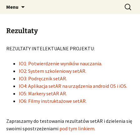
Safe Earthworks Training with the use of
Przejdź
Szukaj:
setAR
Menu
do
Augmented Reality
treści
Rezultaty
REZULTATY INTELEKTUALNE PROJEKTU:
IO1: Potwierdzenie wyników nauczania.
IO2: System szkoleniowy setAR.
IO3: Podręcznik setAR.
IO4: Aplikacja setAR na urządzenia android OS i iOS.
IO5: Markery setAR AR.
IO6: Filmy instruktażowe setAR.
Zapraszamy do testowania rezultatów setAR i dzielenia się
swoimi spostrzeżeniami
pod tym linkiem.